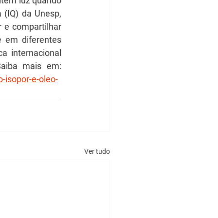
tem luz quando 
 (IQ) da Unesp, 
e compartilhar 
 em diferentes 
cenários. O trabalho gerou um artigo que foi publicado na revista científica internacional 
 na edição de junho. Saiba mais em: 
-isopor-e-oleo-
Ver tudo