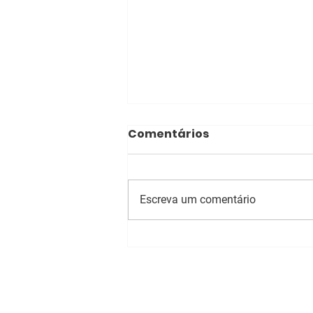
Comentários
Escreva um comentário
Cientistas estudam
estratégias para
aprimorar tratamento
da Tuberculose