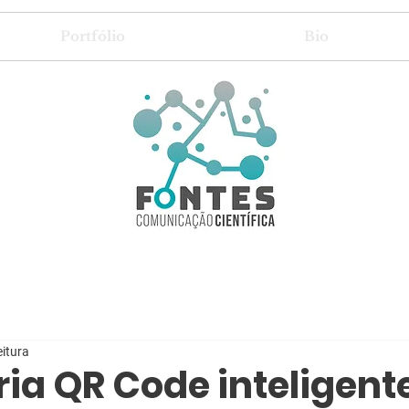
Portfólio
Bio
eitura
ria QR Code inteligent