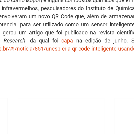
ido como isopor) e alguns compostos químicos que emi
s infravermelhos, pesquisadores do Instituto de Química
envolveram um novo QR Code que, além de armazenar 
tencial para ser utilizado como um sensor inteligente
s Research
, da qual foi 
capa
.br/#!/noticia/851/unesp-cria-qr-code-inteligente-usando