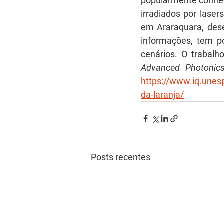
popularmente conhec
irradiados por laser
em Araraquara, des
informações, tem po
Advanced Photonic
https://www.iq.unesp
da-laranja/
Posts recentes